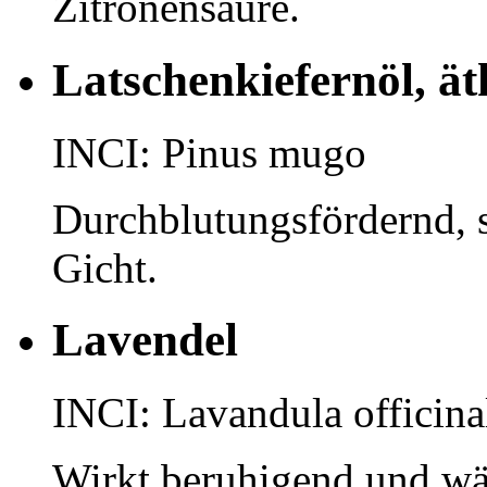
Zitronensäure.
Latschenkiefernöl, ät
INCI: Pinus mugo
Durchblutungsfördernd, 
Gicht.
Lavendel
INCI: Lavandula officina
Wirkt beruhigend und wä