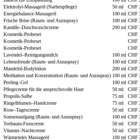
Elektrolyt-Massageöl (Narbenpflege)
50 ml
CHF 
Energiebalance-Massageöl
100 ml
CHF 
Frische Brise (Raum- und Auraspray)
100 ml
CHF 
Kamille–Duschwaschcreme
200 ml
CHF 
Kosmetik-Probeset
CHF 
Kosmetik-Probeset
CHF 
Kosmetik-Probeset
CHF 
Lavendel–Reinigungsmilch
100 ml
CHF 
Lebensfreude (Raum- und Auraspray)
100 ml
CHF 
Mandelöl-Bodylotion
200 ml
CHF 
Meditation und Konzentration (Raum- und Auraspray)
100 ml
CHF 
Peeling–Gel
100 ml
CHF 
Pflegecreme für die anspruchsvolle Haut
50 ml
CHF 
Propolis-Salbe
75 ml
CHF 
Ringelblumen–Handcreme
75 ml
CHF 
Rose–Tagescreme
50 ml
CHF 
Sonnenaufgang (Raum- und Auraspray)
100 ml
CHF 
Teebaum-Fusscreme
50 ml
CHF 
Vitamin–Nachtcreme
50 ml
CHF 
Wärmendes Massageöl
100 ml
CHF 