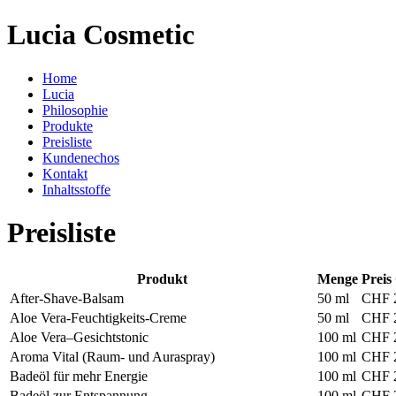
Lucia Cosmetic
Home
Lucia
Philosophie
Produkte
Preisliste
Kundenechos
Kontakt
Inhaltsstoffe
Preisliste
Produkt
Menge
Prei
After-Shave-Balsam
50 ml
CHF 
Aloe Vera-Feuchtigkeits-Creme
50 ml
CHF 
Aloe Vera–Gesichtstonic
100 ml
CHF 
Aroma Vital (Raum- und Auraspray)
100 ml
CHF 
Badeöl für mehr Energie
100 ml
CHF 
Badeöl zur Entspannung
100 ml
CHF 