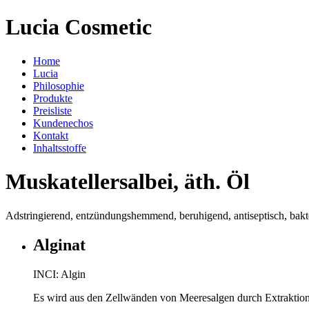
Lucia Cosmetic
Home
Lucia
Philosophie
Produkte
Preisliste
Kundenechos
Kontakt
Inhaltsstoffe
Muskatellersalbei, äth. Öl
Adstringierend, entzündungshemmend, beruhigend, antiseptisch, bakte
Alginat
INCI: Algin
Es wird aus den Zellwänden von Meeresalgen durch Extraktion m