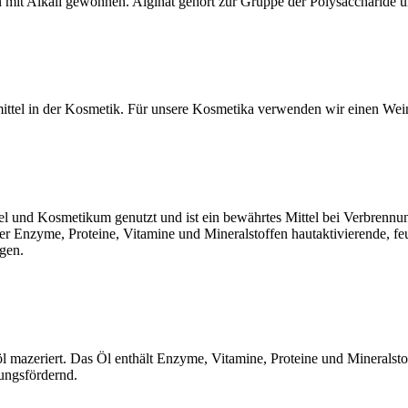
it Alkali gewonnen. Alginat gehört zur Gruppe der Polysaccharide und 
ittel in der Kosmetik. Für unsere Kosmetika verwenden wir einen Wein
ittel und Kosmetikum genutzt und ist ein bewährtes Mittel bei Verbren
r Enzyme, Proteine, Vitamine und Mineralstoffen hautaktivierende, feu
gen.
 mazeriert. Das Öl enthält Enzyme, Vitamine, Proteine und Mineralstoffe
ungsfördernd.