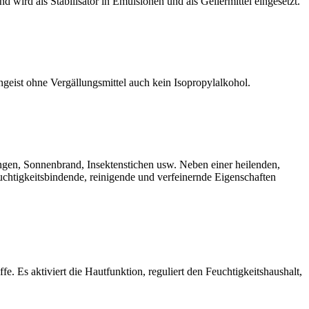
wird als Stabilisator in Emulsionen und als Geliermittel eingesetzt.
geist ohne Vergällungsmittel auch kein Isopropylalkohol.
nungen, Sonnenbrand, Insektenstichen usw. Neben einer heilenden,
chtigkeitsbindende, reinigende und verfeinernde Eigenschaften
. Es aktiviert die Hautfunktion, reguliert den Feuchtigkeitshaushalt,