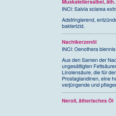
Muskatellersalbei, äth.
INCI: Salvia sclarea extr
Adstringierend, entzün
bakterizid.
Nachtkerzenöl
INCI: Oenothera biennis
Aus den Samen der Nach
ungesättigten Fettsäur
Linolensäure, die für de
Prostaglandinen, eine h
verjüngende und pflege
Neroli, ätherisches Öl