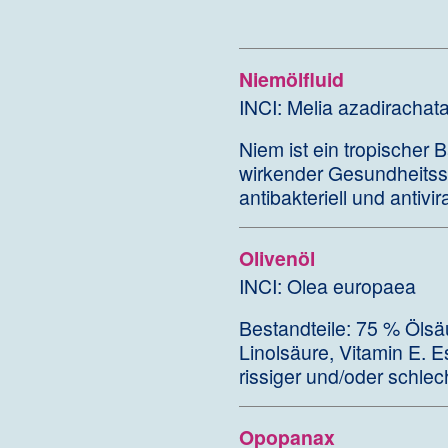
Niemölfluid
INCI: Melia azadirachat
Niem ist ein tropischer 
wirkender Gesundheitssp
antibakteriell und antivira
Olivenöl
INCI: Olea europaea
Bestandteile: 75 % Ölsä
Linolsäure, Vitamin E. Es
rissiger und/oder schlec
Opopanax