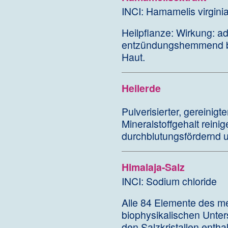
INCI: Hamamelis virgini
Heilpflanze: Wirkung: ads
entzündungshemmend bei
Haut.
Heilerde
Pulverisierter, gereinig
Mineralstoffgehalt rei
durchblutungsfördernd 
Himalaja-Salz
INCI: Sodium chloride
Alle 84 Elemente des m
biophysikalischen Unte
den Salzkristallen enthal